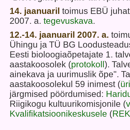
14. jaanuaril
toimus EBÜ juhatu
2007. a.
tegevuskava
.
12.-14. jaanuaril 2007. a.
toim
Ühingu ja TÜ BG Loodusteadusl
Eesti bioloogiaõpetajate 1. t
aastakoosolek (
protokoll
). Tal
ainekava ja uurimuslik õpe". 
aastakoosolekul 59 inimest (
ür
järgmised pöördumised:
Haridu
Riigikogu kultuurikomisjonile (
v
Kvalifikatsioonikeskusele
(
REKK