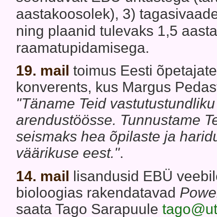
aastakoosolek), 3) tagasivaad
ning plaanid tulevaks 1,5 aast
raamatupidamisega.
19. mail
toimus Eesti õpetajat
konverents, kus Margus Pedaste
"Täname Teid vastutustundliku 
arendustöösse. Tunnustame Te
seismaks hea õpilaste ja harid
väärikuse eest."
.
14. mail
lisandusid EBÜ veebi
bioloogias rakendatavad
Power
saata Tago Sarapuule
tago@ut