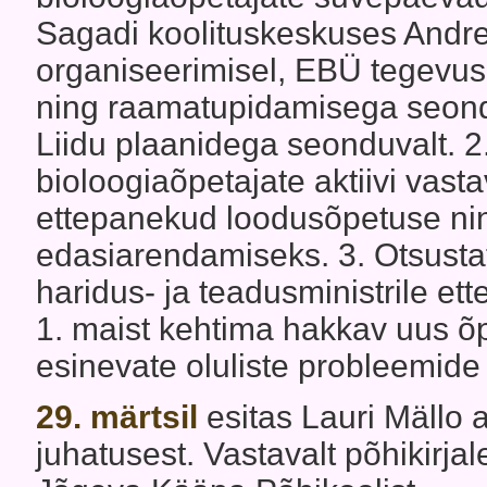
Sagadi koolituskeskuses Andre
organiseerimisel, EBÜ tegevusk
ning raamatupidamisega seondu
Liidu plaanidega seonduvalt. 2.
bioloogiaõpetajate aktiivi vast
ettepanekud loodusõpetuse ni
edasiarendamiseks. 3. Otsusta
haridus- ja teadusministrile et
1. maist kehtima hakkav uus õp
esinevate oluliste probleemide 
29. märtsil
esitas Lauri Mällo
juhatusest. Vastavalt põhikirjal