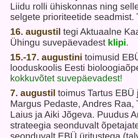
Liidu rolli ühiskonnas ning sell
selgete prioriteetide seadmist.
16. augustil
tegi Aktuaalne Ka
Ühingu suvepäevadest
klipi
.
15.-17. augustini
toimusid EBÜ
looduskoolis Eesti bioloogiaõp
kokkuvõtet suvepäevadest!
7. augustil
toimus Tartus EBÜ j
Margus Pedaste, Andres Raa,
Laius ja Aiki Jõgeva. Puudus An
strateegia seonduvalt õpetajate
seonduvalt EBÜ üritustega (ta