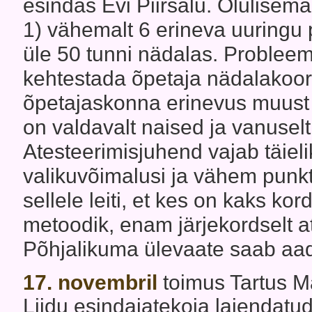
esindas Evi Piirsalu. Olulisema
1) vähemalt 6 erineva uuringu 
üle 50 tunni nädalas. Probleem
kehtestada õpetaja nädalakoor
õpetajaskonna erinevus muust 
on valdavalt naised ja vanusel
Atesteerimisjuhend vajab täiel
valikuvõimalusi ja vähem punkte
sellele leiti, et kes on kaks ko
metoodik, enam järjekordselt a
Põhjalikuma ülevaate saab aad
17. novembril
toimus Tartus M
Liidu esindajatekoja laiendatu