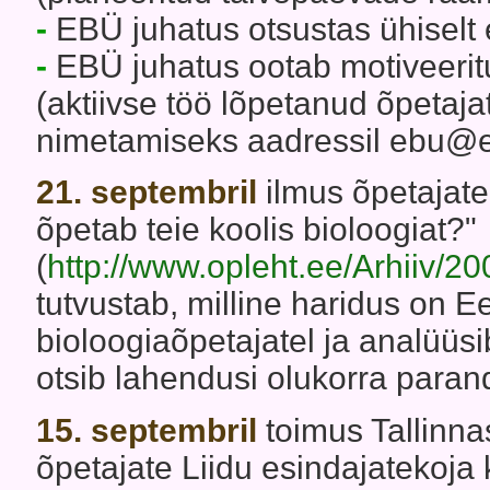
-
EBÜ juhatus otsustas ühiselt 
-
EBÜ juhatus ootab motiveerit
(aktiivse töö lõpetanud õpetajat
nimetamiseks aadressil ebu@
21. septembril
ilmus õpetajate
õpetab teie koolis bioloogiat?"
(
http://www.opleht.ee/Arhiiv/20
tutvustab, milline haridus on E
bioloogiaõpetajatel ja analüüsi
otsib lahendusi olukorra paran
15. septembril
toimus Tallinna
õpetajate Liidu esindajatekoja 