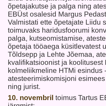
õpetajakutse ja palga ning ate
EBÜst osalesid Margus Pedaste
Valmistati ette õpetajate Liidu
toimuvaks haridusfoorumi konve
palga, kutseomistamise, atestee
õpetaja tööaega küsitlevatest 
Tõldsepp ja Lehte Jõemaa, ates
kvalifikatsioonist ja koolituse
kolmeliikmeline HTMi esindus 
atesteerimiskomisjoni esimees
ning jurist.
10. novembril
toimus Tartus EB
järgmist: