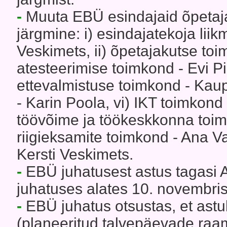
-
Muuta EBÜ esindajaid õpetaja
järgmine: i) esindajatekoja lii
Veskimets, ii) õpetajakutse toi
atesteerimise toimkond - Evi Pii
ettevalmistuse toimkond - Kau
- Karin Poola, vi) IKT toimkond
töövõime ja töökeskkonna toimk
riigieksamite toimkond - Ana V
Kersti Veskimets.
-
EBÜ juhatusest astus tagasi
juhatuses alates 10. novembrist
-
EBÜ juhatus otsustas, et astu
(planeeritud talvepäevade ra