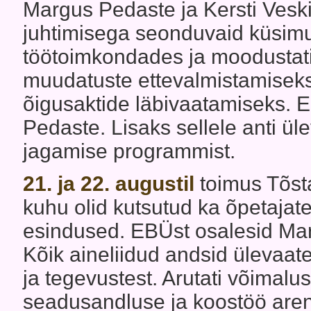
Margus Pedaste ja Kersti Veskim
juhtimisega seonduvaid küsimu
töötoimkondades ja moodustati 
muudatuste ettevalmistamiseks 
õigusaktide läbivaatamiseks.
Pedaste. Lisaks sellele anti ül
jagamise programmist.
21. ja 22. augustil
toimus Tõsta
kuhu olid kutsutud ka õpetajate 
esindused. EBÜst osalesid Mar
Kõik aineliidud andsid ülevaa
ja tegevustest. Arutati võimalu
seadusandluse ja koostöö aren