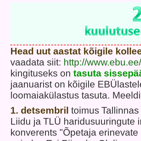
Head uut aastat kõigile kolle
vaadata siit:
http://www.ebu.ee
kingituseks on
tasuta sissepä
jaanuarist on kõigile EBÜlastel
loomaiakülastus tasuta. Meeldi
1. detsembril
toimus Tallinnas
Liidu ja TLÜ haridusuuringute 
konverents "Õpetaja erinevate o