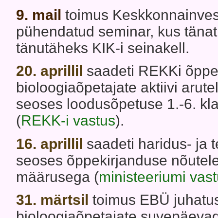
9. mail
toimus Keskkonnainves
pühendatud seminar, kus tänati
tänutäheks KIK-i seinakell.
20. aprillil
saadeti REKKi õppe
bioloogiaõpetajate aktiivi arut
seoses loodusõpetuse 1.-6. k
(
REKK-i vastus
).
16. aprillil
saadeti haridus- ja
seoses õppekirjanduse nõutele
määrusega (
ministeeriumi vas
31. märtsil
toimus EBÜ juhatuse
bioloogiaõpetajate suvepäevad