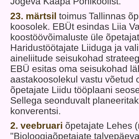
Jõgeva Kääpa Põhikoolist.
23. märtsil
toimus Tallinnas õp
koosolek. EBÜt esindas Liia Va
koostöövõimaluste üle õpetajat
Haridustöötajate Liiduga ja vali
aineliitude seisukohad strate
EBÜ esitas oma seisukohad läh
aastakoosolekul vastu võetud o
õpetajate Liidu tööplaani seose
Sellega seonduvalt planeeritak
konverentsi.
2. veebruari
õpetajate Lehes (
"Bioloogiaõpetajate talvepäeva