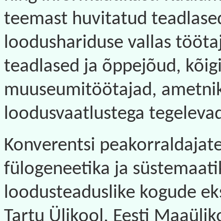
teemast huvitatud teadlased
loodushariduse vallas töötaj
teadlased ja õppejõud, kõigi
muuseumitöötajad, ametnik
loodusvaatlustega tegelevad
Konverentsi peakorraldajat
fülogeneetika ja süstemaati
loodusteaduslike kogude ek
Tartu Ülikool, Eesti Maaüli