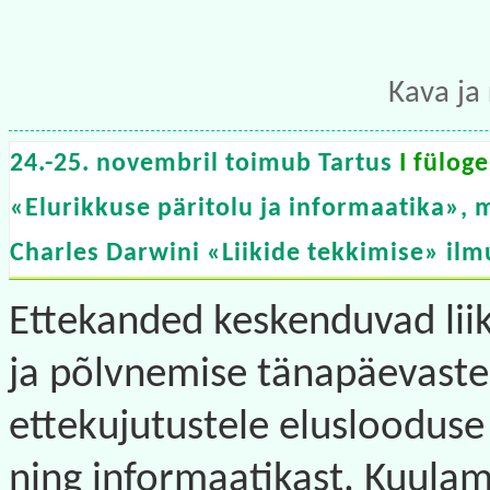
Kava ja
24.-25. novembril toimub Tartus
I fülog
«Elurikkuse päritolu ja informaatika», 
Charles Darwini «Liikide tekkimise» ilm
Ettekanded keskenduvad lii
ja põlvnemise tänapäevaste
ettekujutustele eluslooduse
ning informaatikast. Kuula