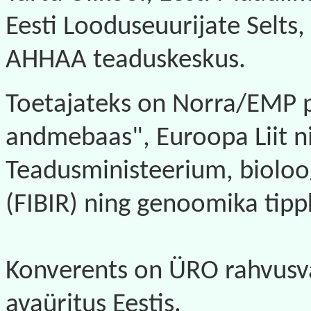
Eesti Looduseuurijate Selts
AHHAA teaduskeskus.
Toetajateks on Norra/EMP pr
andmebaas", Euroopa Liit ni
Teadusministeerium, bioloo
(FIBIR) ning genoomika tipp
Konverents on ÜRO rahvusva
avaüritus Eestis.