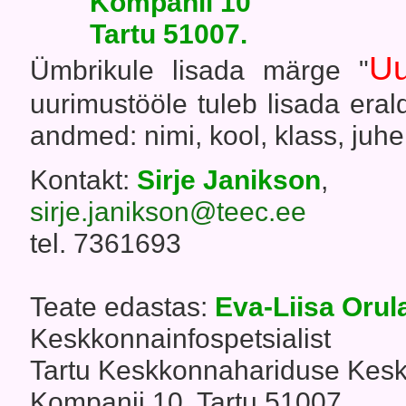
Kompanii 10
Tartu 51007.
Uu
Ümbrikule lisada märge "
uurimustööle tuleb lisada erald
andmed: nimi, kool, klass, juhe
Kontakt:
Sirje Janikson
,
sirje.janikson@teec.ee
tel. 7361693
Teate edastas:
Eva-Liisa Orul
Keskkonnainfospetsialist
Tartu Keskkonnahariduse Kes
Kompanii 10, Tartu 51007