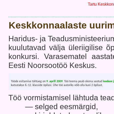
Tartu Keskkon
Keskkonnaalaste uurim
Haridus- ja Teadusministeeriu
kuulutavad välja üleriigilise 
konkursi. Varasematel aastat
Eesti Noorsootöö Keskus.
Tööde esitamise tähtaeg on
9. aprill 2009
. Töö teema peab olema seotud
looduse 
kutsutakse 6.-12. klasside õpilasi. Ühe töö autoriks võib olla kuni 2 õpilast.
Töö vormistamisel lähtuda tead
— selged eesmärgid,