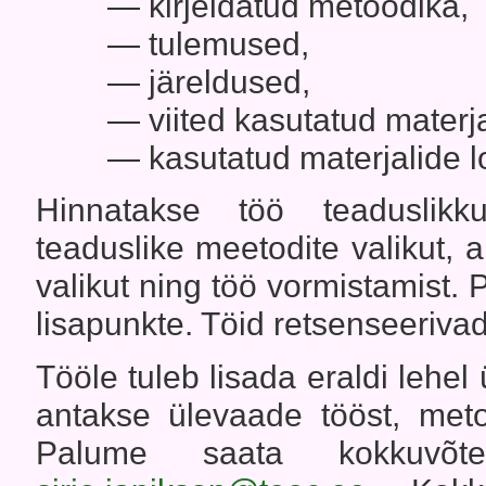
— kirjeldatud metoodika,
— tulemused,
— järeldused,
— viited kasutatud materja
— kasutatud materjalide l
Hinnatakse töö teaduslikkus
teaduslike meetodite valikut, 
valikut ning töö vormistamist. 
lisapunkte. Töid retsenseerivad 
Tööle tuleb lisada eraldi lehe
antakse ülevaade tööst, metoo
Palume saata kokkuvõte 