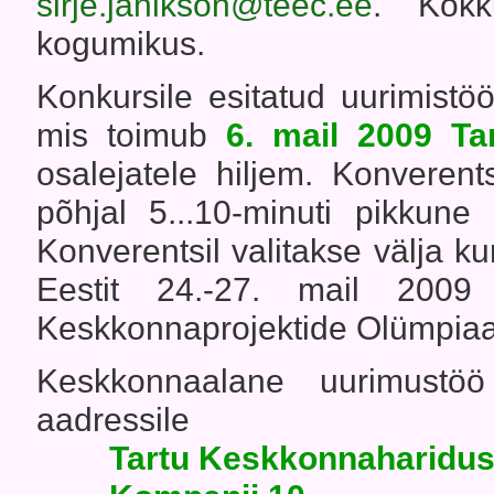
sirje.janikson@teec.ee
. Kokk
kogumikus.
Konkursile esitatud uurimistö
mis toimub
6. mail 2009 Ta
osalejatele hiljem. Konverent
põhjal 5...10-minuti pikkune
Konverentsil valitakse välja 
Eestit 24.-27. mail 2009 
Keskkonnaprojektide Olümpiaad
Keskkonnaalane uurimust
aadressile
Tartu Keskkonnaharidu