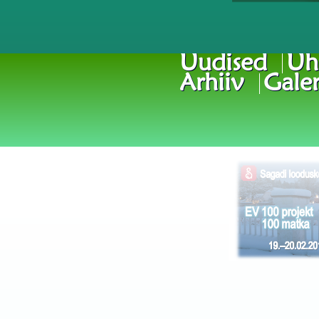
Uudised
Üh
Arhiiv
Galer
Seminarid on toimunud,