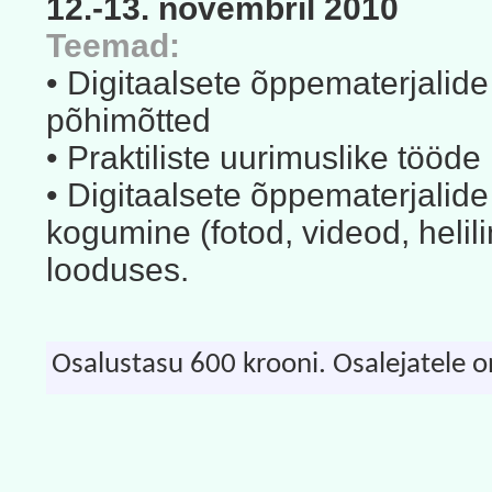
12.-13. novembril 2010
Teemad:
• Digitaalsete õppematerjalide
põhimõtted
• Praktiliste uurimuslike tööde
• Digitaalsete õppematerjalid
kogumine (fotod, videod, heli
looduses.
Osalustasu 600 krooni. Osalejatele o