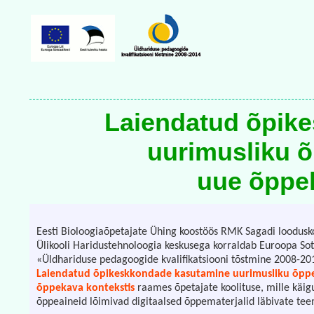
Laiendatud õpik
uurimusliku 
uue õppe
Eesti Bioloogiaõpetajate Ühing koostöös RMK Sagadi loodusko
Ülikooli Haridustehnoloogia keskusega korraldab Euroopa So
«Üldhariduse pedagoogide kvalifikatsiooni tõstmine 2008-20
Laiendatud õpikeskkondade kasutamine uurimusliku õpp
õppekava kontekstis
raames õpetajate koolituse, mille käig
õppeaineid lõimivad digitaalsed õppematerjalid läbivate te