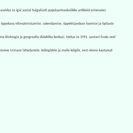
aldas ta igal aastal hulgaliselt populaarteaduslikke artikleid erinevates
e õppekava ettevalmistamise, rakendamise, õppekirjanduse loomise ja õpilaste
a Bioloogia ja geograafia didaktika keskus), töötas ta 1991. aastast lisaks veel
stunne Urmase lähedastele, kollegidele ja meile kõigile, sest oleme kaotanud