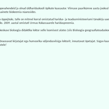
evahendeid ja olnud üldhariduskooli õpikute kaasautor. Viimase paarikümne aasta jooksul av
iduainete biokeemia nüanssides.
 õppejõuks, talle on mitmel korral omistatud haridus- ja teadusministeeriumi tänukirju uu
eks. 2009. aastal omistati Urmas Kokassaarele hariduspreemia.
eskuse bioloogia didaktika lektor selle loomisest alates (siis Bioloogia-geograafiateaduskonn
aosavat kirjutajat ega humoorika väljendusviisiga lektorit, innustavat õpetajat. Sügav kaa
stele!