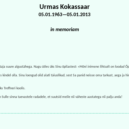
Urmas Kokassaar
05.01.1963—05.01.2013
in memoriam
aja suure algustähega. Nagu ütles üks Sinu õpilastest: «
Mõni inimene lihtsalt on loodud Õp
 kindel olla. Sinu loengud olid alati täiuslikud, sest Sa panid neisse oma tarkust, aega ja hi
s Treffneri koolis.
Sulle sinna taevastele radadele, et suutsid meile nii väheste aastatega nii palju anda!