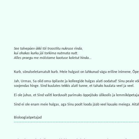
See talvepäev äkki tõi troostitu nukruse rinda,
kui ohakas kurku jäi torkima nutmata nutt.
Alles praegu me mõistame kaotuse koletut hinda...
Kurb, sõnulseletamatult kurb. Meie hulgast on lahkunud väga eriline inimene, Õpet
Jah, Urmas, Sa olid oma õpilaste ja kolleegide hulgas alati oodatud! Sinu peale võis
soojendas hinge. Sind kuulates tekkis alati tunne, et tahaks kuulata veel ja veel.
Ei ole juhus, et Sind valiti korduvalt parimaks õppejõuks ülikoolis ja lemmikõpetajak
Sind ei ole enam meie hulgas, aga Sinu poolt loodu jääb veel kauaks meiega. Aitäh 
Bioloogiaõpetajad