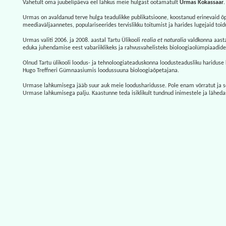
Vahetult oma juubelipäeva eel lahkus meie hulgast ootamatult
Urmas Kokassaar
.
Urmas on avaldanud terve hulga teadulikke publikatsioone, koostanud erinevaid õpp
meediaväljaannetes, populariseerides tervislikku toitumist ja harides lugejaid to
Urmas valiti 2006. ja 2008. aastal Tartu Ülikooli
realia et naturalia
valdkonna aasta
eduka juhendamise eest vabariiklikeks ja rahvusvahelisteks bioloogiaolümpiaadid
Olnud Tartu ülikooli loodus- ja tehnoloogiateaduskonna loodusteadusliku hariduse k
Hugo Treffneri Gümnaasiumis loodussuuna bioloogiaõpetajana.
Urmase lahkumisega jääb suur auk meie loodusharidusse. Pole enam võrratut ja sõn
Urmase lahkumisega palju. Kaastunne teda isiklikult tundnud inimestele ja läheda