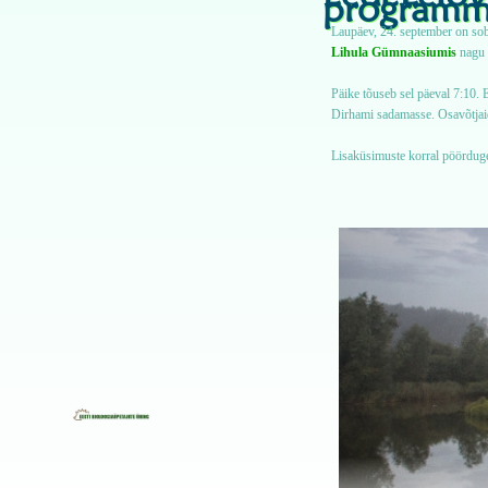
programm
Laupäev, 24. september on sobi
Lihula Gümnaasiumis
nagu 
Päike tõuseb sel päeval 7:10. E
Dirhami sadamasse. Osavõtjai
Lisaküsimuste korral pöördu