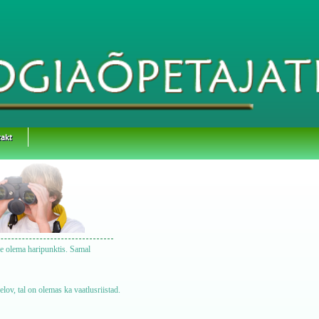
akt
ne olema haripunktis. Samal
ov, tal on olemas ka vaatlusriistad.