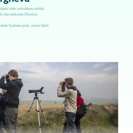
lijatel oleks mõistlikum ööbida
lu lahe piirkonda (Haeska).
näitab Spithami peale, otsetee läheb