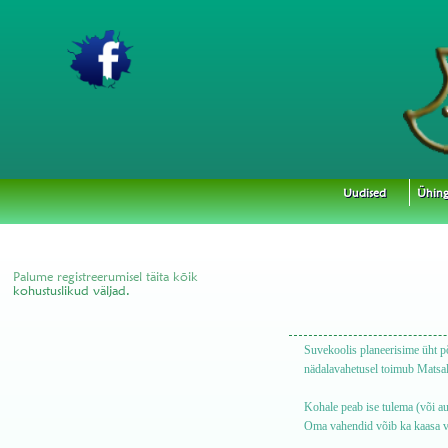
Uudised
Ühing
Palume registreerumisel täita kõik
kohustuslikud väljad.
Suvekoolis planeerisime üht põ
nädalavahetusel toimub Matsa
Kohale peab ise tulema (või au
Oma vahendid võib ka kaasa v