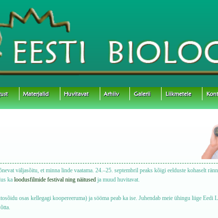
ust
Materjalid
Huvitavat
Arhiiv
Galerii
Liikmetele
Kont
nevat väljasõitu, et minna linde vaatama. 24.–25. septembril peaks kõigi eelduste kohaselt rän
lus ka
loodusfilmide festival ning näitused
ja muud huvitavat.
tosõidu osas kellegagi koopereeruma) ja sööma peab ka ise. Juhendab meie ühingu liige Eedi Lel
õtta.