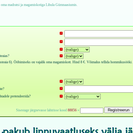
el oma madratsi ja magamiskotiga Lihula Gümnaasiumis.
teaias?
asteaia 6). Ööbimiseks on vajalik oma magamiskott. Hind 8 €. Võimalus tellida hommikusööki
te?
htadele pretendeerida?
Sisestage järgnevasse lahtrisse kood
88856
»
 pakub linnuvaatluseks välja j