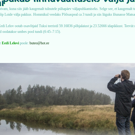
i
vam, kuna siis jääb kaugemalt tulnutele pühapäev väljapuhkamiseks. Selge see, et kaugemalt tu
õp Loide välja pakkus. Hommikul veedaks Põõsaspeal ca 3 tundi ja siis liiguks lõunasse Matsa
edi Lelov ootab osavõtjaid Tuksi teeristil 59.16836 põhjalaiust ja 23.52666 idapikkust. Teeviit 
d oodatakse umbes pool tundi (6:45–7:15).
ge
Eedi Lelovi
poole:
buteo@hot.ee